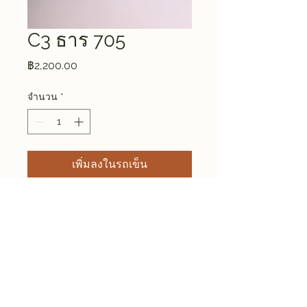
C3 ธาร 705
ราคา
฿2,200.00
จำนวน
*
เพิ่มลงในรถเข็น
Size approx ⌀ 9 * H 17.1 CM
Weight 0.205 KG
DIN Studio Ceramic