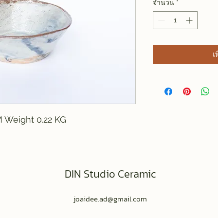
จำนวน
*
เ
M Weight 0.22 KG
DIN Studio Ceramic
joaidee.ad@gmail.com